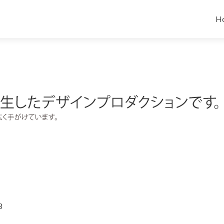
コ
H
3